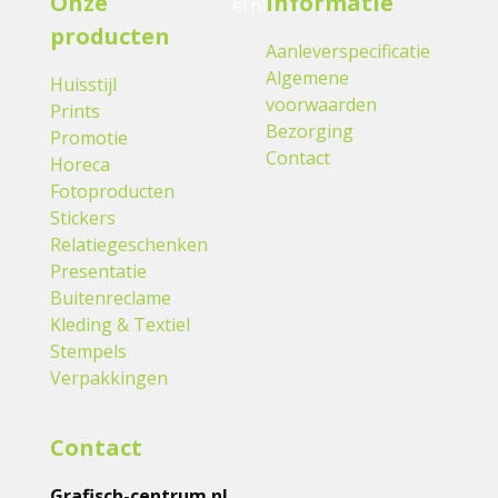
Onze
Informatie
el.nl
producten
Aanleverspecificatie
Algemene
Huisstijl
voorwaarden
Prints
Bezorging
Promotie
Contact
Horeca
Fotoproducten
Stickers
Relatiegeschenken
Presentatie
Buitenreclame
Kleding & Textiel
Stempels
Verpakkingen
Contact
Grafisch-centrum.nl