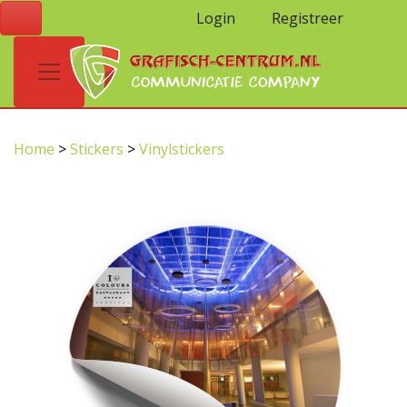
Login
Registreer
Home
>
Stickers
>
Vinylstickers