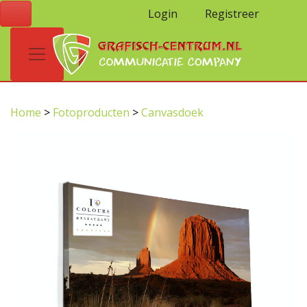
Login
Registreer
Home
>
Fotoproducten
>
Canvasdoek